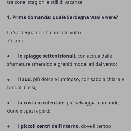
tra zone, stagioni e stili di vacanza.
1. Prima domanda: quale Sardegna vuoi vivere?
La Sardegna non ha un solo volto.
Ci sono:
●
le spiagge settentrionali
, con acqua dalle
sfumature smeraldo e graniti modellati dal vento;
●
il sud
, più dolce e luminoso, con sabbia chiara e
fondali bassi;
●
la costa occidentale
, più selvaggia, con onde,
dune e spazi aperti;
●
i piccoli centri dell’interno
, dove il tempo