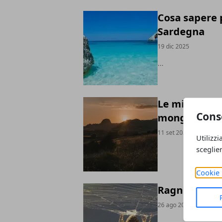
Cosa sapere 
Sardegna
19 dic 2025
...
Le migliori d
Cons
mongolfiera
11 set 2024
Utilizzi
sceglie
Cookie 
Ragni innocui
26 ago 2024