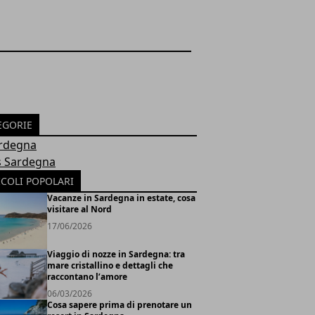
EGORIE
ardegna
 Sardegna
ICOLI POPOLARI
Vacanze in Sardegna in estate, cosa
visitare al Nord
17/06/2026
Viaggio di nozze in Sardegna: tra
mare cristallino e dettagli che
raccontano l’amore
06/03/2026
Cosa sapere prima di prenotare un