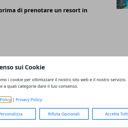
prima di prenotare un resort in
estinazioni in Sardegna da scoprire in
enso sui Cookie
amo i cookie per ottimizzare il nostro sito web e il nostro servizio.
re a quali categorie dare il tuo consenso.
Policy
|
Privacy Policy
 e Pericolosi in Sardegna
Personalizza
Rifiuta Opzionali
Accetta Tut