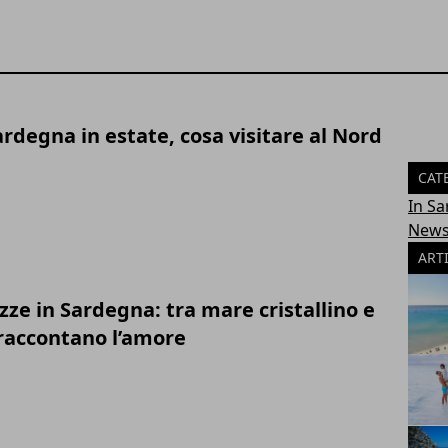
rdegna in estate, cosa visitare al Nord
CAT
In S
News
ART
zze in Sardegna: tra mare cristallino e
 raccontano l’amore