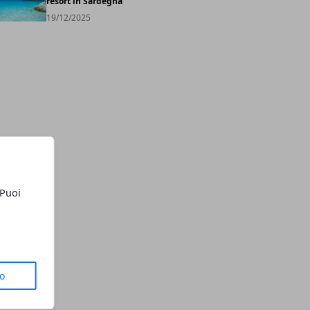
resort in Sardegna
19/12/2025
 Puoi
to