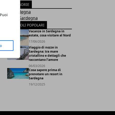
CATEGORIE
In Sardegna
 Puoi
News Sardegna
ARTICOLI POPOLARI
Vacanze in Sardegna in
estate, cosa visitare al Nord
17/06/2026
to
Viaggio di nozze in
Sardegna: tra mare
cristallino e dettagli che
raccontano l’amore
06/03/2026
Cosa sapere prima di
prenotare un resort in
Sardegna
19/12/2025