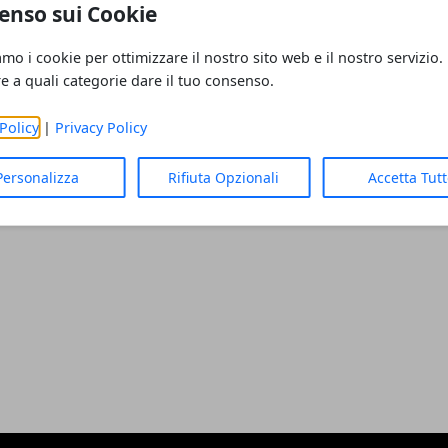
enso sui Cookie
rca nel nostro blog
amo i cookie per ottimizzare il nostro sito web e il nostro servizio.
ola chiave per trovare articoli interessanti.
re a quali categorie dare il tuo consenso.
Policy
|
Privacy Policy
Personalizza
Rifiuta Opzionali
Accetta Tut